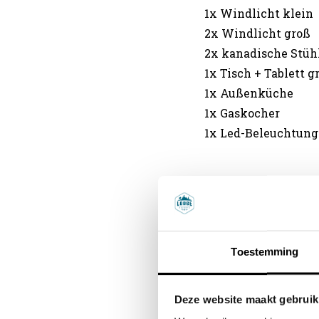
1x Windlicht klein
2x Windlicht groß
2x kanadische Stüh
1x Tisch + Tablett g
1x Außenküche
1x Gaskocher
1x Led-Beleuchtung
Kleines Inventar
6x Frühstücksteller
6x Essteller
Toestemming
6x Schalen
6x Kunststoffschal
6x Plastikbecher
Deze website maakt gebruik
8x Kaffeetassen