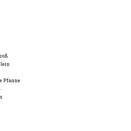
groß
klein
ße Pfanne
ß
n