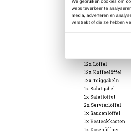
We gebruiken cookies om cont
4x Espresso-Tassen
websiteverkeer te analyseren
8x Teegläser
media, adverteren en analys
verstrekt of die ze hebben v
6x Große Brille
6x Kleine Gläser
1x Teekanne
12x Gabel
12x Messer
12x Löffel
12x Kaffeelöffel
12x Teiggabeln
1x Salatgabel
1x Salatlöffel
2x Servierlöffel
1x Saucenlöffel
1x Besteckkasten
1x Dosenöffner