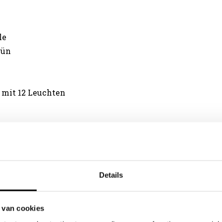
le
rün
 mit 12 Leuchten
Details
en
 van cookies