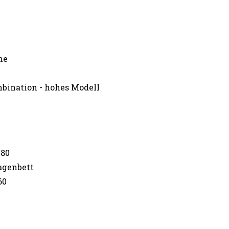
ne
mbination - hohes Modell
 80
agenbett
60