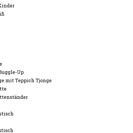
Kinder
iß
e
 Buggle-Up
ge mit Teppich Tjonge
tte
ttenständer
stisch
stisch