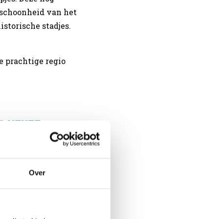
e schoonheid van het
storische stadjes.
e prachtige regio
s Keuze
uiste adres. Elke
ng te kunnen bieden
Over
glampings, met alle
ust kan komen, waar
er ook genoeg kan