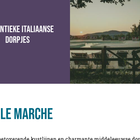
ntieke italiaanse
dorpjes
 le marche
betoverende kustlijnen en charmante middeleeuwse dor