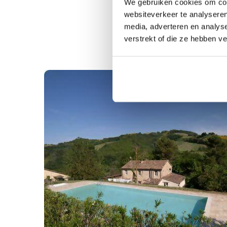
We gebruiken cookies om cont
zien en beleven in d
websiteverkeer te analyseren
media, adverteren en analys
In Le Marche heb ik
verstrekt of die ze hebben v