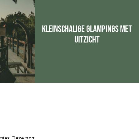
kleinschalige glampings met
uitzicht
pjes. Deze nog