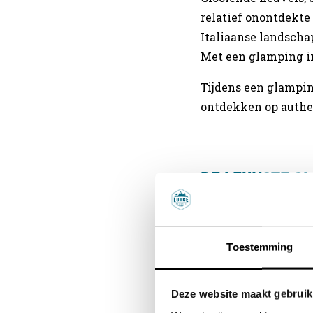
relatief onontdekte
Italiaanse landscha
Met een glamping in
Tijdens een glampin
ontdekken op authen
De Leukste Gl
Als je het authentie
glamping is door mi
Toestemming
waar wij voor staan
luxe van thuis. Ik 
Deze website maakt gebruik
je met gemak dagen