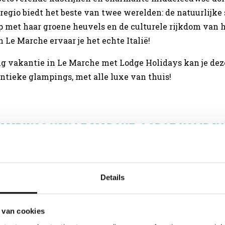
 regio biedt het beste van twee werelden: de natuurlijk
p met haar groene heuvels en de culturele rijkdom van hi
 Le Marche ervaar je het echte Italië!
g vakantie in Le Marche met Lodge Holidays kan je dez
tieke glampings, met alle luxe van thuis!
ampings van Le Marche: Lodge Holiday
ke Italië wilt ervaren ben je bij Lodge Holidays aan het j
j namelijk speciaal geselecteerd om de vakantie ervari
Details
: genieten van de natuur, op authentieke kleinschalige 
zoek naar de meest unieke plekjes waar je volledig tot r
 van cookies
 op het terrein van de camping kan genieten, maar zek