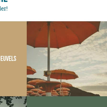
er!
Heuvels