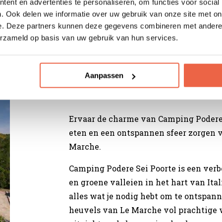
ent en advertenties te personaliseren, om functies voor social
e buurt.
. Ook delen we informatie over uw gebruik van onze site met on
e. Deze partners kunnen deze gegevens combineren met andere i
 een paar unieke plekjes gevonden waar ik je graag meer
erzameld op basis van uw gebruik van hun services.
Aanpassen
Camping Podere Sei Poort
Ervaar de charme van Camping Podere S
eten en een ontspannen sfeer zorgen v
Marche.
Camping Podere Sei Poorte is een verb
en groene valleien in het hart van Ita
alles wat je nodig hebt om te ontspan
heuvels van Le Marche vol prachtige 