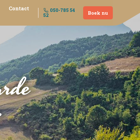
Contact
050-785 54
Boek nu
52