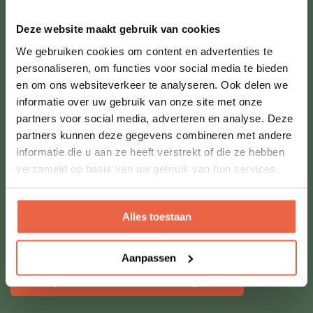
Luxe lodges met eigen sanitair, heerlijk bed
Deze website maakt gebruik van cookies
en buitenkeuken
We gebruiken cookies om content en advertenties te
personaliseren, om functies voor social media te bieden
Kleinschalige campings met rust, ruimte
en om ons websiteverkeer te analyseren. Ook delen we
en veel privacy
informatie over uw gebruik van onze site met onze
partners voor social media, adverteren en analyse. Deze
Alle locaties persoonlijk geselecteerd door
partners kunnen deze gegevens combineren met andere
Rink-Jan
informatie die u aan ze heeft verstrekt of die ze hebben
verzameld op basis van uw gebruik van hun services.
Comfort van thuis, midden in de natuur
Ideaal voor gezinnen, koppels en
Alles toestaan
vriendengroepen
Aanpassen
Bekijk al onze bestemmingen