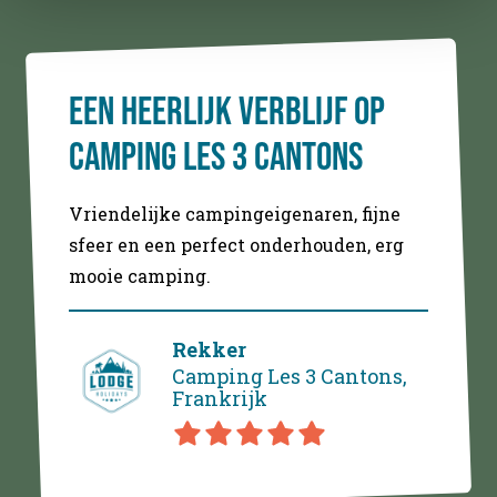
Een heerlijk verblijf op
Alles
Camping Les 3 Cantons
de c
te
Vriendelijke campingeigenaren, fijne
De wood
e staan.
sfeer en een perfect onderhouden, erg
Lago wa
 en de
mooie camping.
ruim en
alle
De hang
maken h
Rekker
heerlij
Camping Les 3 Cantons,
Frankrijk
Venetië