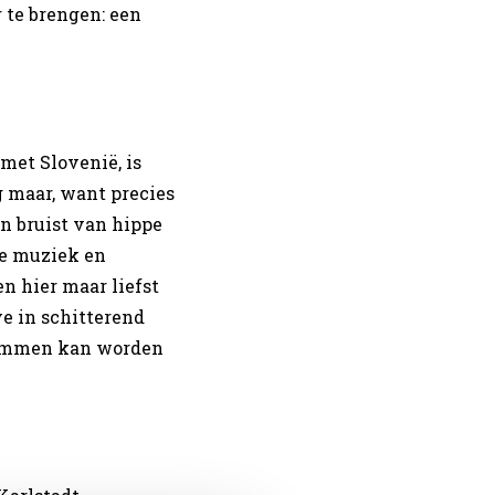
 te brengen: een
met Slovenië, is
 maar, want precies
rn bruist van hippe
ive muziek en
en hier maar liefst
ve in schitterend
wommen kan worden