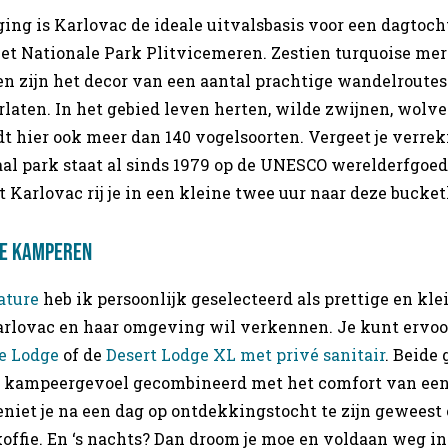
ging is Karlovac de ideale uitvalsbasis voor een dagtoc
het Nationale Park Plitvicemeren. Zestien turquoise me
n zijn het decor van een aantal prachtige wandelroutes
rlaten. In het gebied leven herten, wilde zwijnen, wolve
t hier ook meer dan 140 vogelsoorten. Vergeet je verreki
al park staat al sinds 1979 op de UNESCO werelderfgoedli
t Karlovac rij je in een kleine twee uur naar deze bucketl
xe kamperen
ature
heb ik persoonlijk geselecteerd als prettige en kl
arlovac en haar omgeving wil verkennen. Je kunt ervoo
e Lodge
of de
Desert Lodge XL met privé sanitair
. Beide
e kampeergevoel gecombineerd met het comfort van een
eniet je na een dag op ontdekkingstocht te zijn geweest o
koffie. En ‘s nachts? Dan droom je moe en voldaan weg i