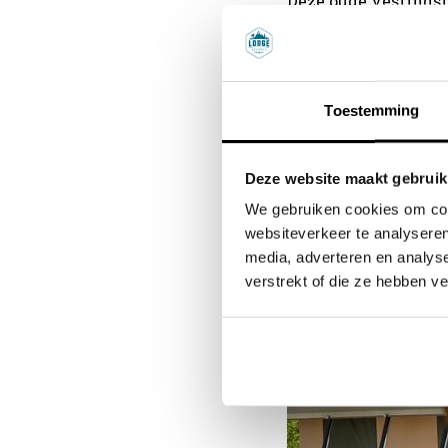
Deze oude vestingst
Inmiddels is het uit
negentig, zichzelf 
parken om lekker te
Toestemming
Trojstvo, zoetwater
interessante galeri
13e eeuw. Vanaf de 
Deze website maakt gebruik
niet wilt missen. Sl
We gebruiken cookies om cont
websiteverkeer te analyseren
media, adverteren en analys
"Door de ce
verstrekt of die ze hebben v
andere a