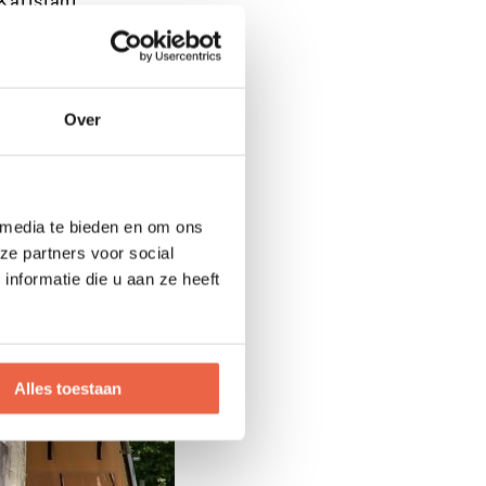
Karlstadt.
ië in de jaren
 ademt. Je vindt er
rk Presveto
Over
 een aantal
eel Dubovac uit de
 omgeving dat je
vačko. živjeli!
 media te bieden en om ons
ze partners voor social
nformatie die u aan ze heeft
sis voor een
cemeren."
Alles toestaan