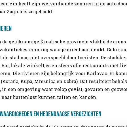
geen zin heeft zijn welverdiende zonuren in de auto door
ar Zagreb is zo geboekt.
vieren
n de gelijknamige Kroatische provincie vlakbij de grens 
vakantiebestemming waar je direct aan denkt. Gelukkig
 de stad nog niet overspoeld door toeristen. De stadske
s Bar, lokale winkeltjes en sfeervolle restaurants met l
ieren. Die rivieren zijn belangrijk voor Karlovac. Er kom
(Korana, Kupa, Mrežnica en Dobra). Dat resulteert behal
, in een omgeving waar volop gevist, gevaren en gez
 naar hartenlust kunnen raften en kanoën.
swaardigheden en hedendaagse vergezichten