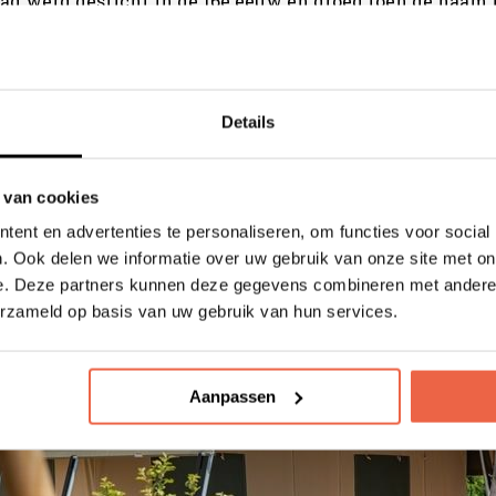
ad werd gesticht in de 16e eeuw en droeg toen de naam 
gegroeid tot een industriestad die, na de oorlog met Serv
opnieuw heeft uitgevonden maar nog altijd geschiedenis
 relaxen, een stadsmuseum, een militair museum, de ke
Details
vissen in aquarium Aquatika, stadstheater Zorin Dom en
es. De belangrijkste bezienswaardigheid is het oude kast
toren heb je een adembenemend uitzicht over de stad en
 van cookies
uit de dag af met een biertje uit de lokale brouwerij Karlo
ent en advertenties te personaliseren, om functies voor social
. Ook delen we informatie over uw gebruik van onze site met on
e. Deze partners kunnen deze gegevens combineren met andere i
ntrale ligging is het een perfecte uitvalsba
erzameld op basis van uw gebruik van hun services.
bsolute must-see: het Nationale Park Plitvi
Aanpassen