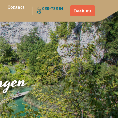
Contact
050-785 54
Boek nu
52