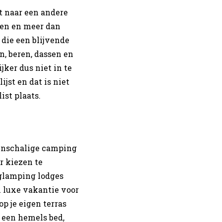
ht naar een andere
ren en meer dan
 die een blijvende
n, beren, dassen en
jker dus niet in te
jst en dat is niet
ist plaats.
einschalige camping
r kiezen te
 glamping lodges
 luxe vakantie voor
p je eigen terras
n een hemels bed,