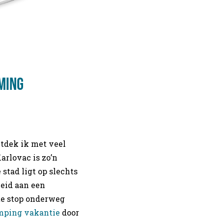
ming
ntdek ik met veel
arlovac is zo’n
stad ligt op slechts
heid aan een
te stop onderweg
mping vakantie
door