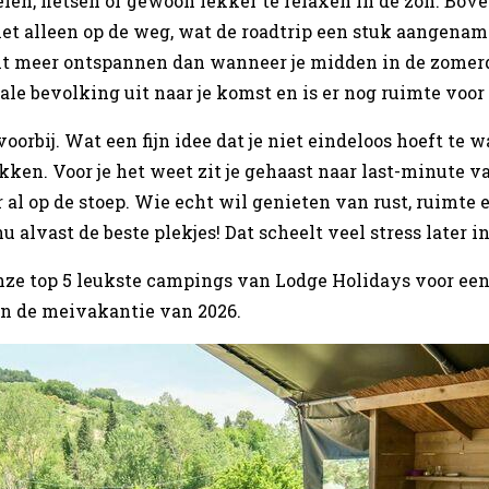
len, fietsen of gewoon lekker te relaxen in de zon. Bove
Niet alleen op de weg, wat de roadtrip een stuk aangena
t meer ontspannen dan wanneer je midden in de zomerdr
kale bevolking uit naar je komst en is er nog ruimte voor
voorbij. Wat een fijn idee dat je niet eindeloos hoeft te w
ken. Voor je het weet zit je gehaast naar last-minute v
r al op de stoep. Wie echt wil genieten van rust, ruimte 
u alvast de beste plekjes! Dat scheelt veel stress later in
ze top 5 leukste campings van Lodge Holidays voor een
n de meivakantie van 2026.