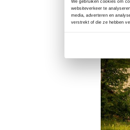
We gebruiken cookies om cont
websiteverkeer te analyseren
Met aangename temp
media, adverteren en analys
wandelen of gewoon 
verstrekt of die ze hebben v
slechts 20 km en de 
onontdekte stukje a