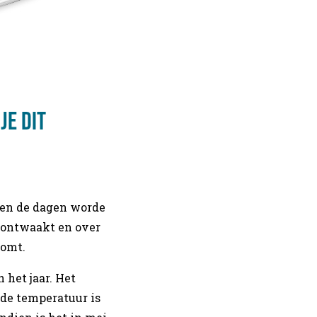
je dit
n en de dagen worde
r ontwaakt en over
komt.
 het jaar. Het
n de temperatuur is