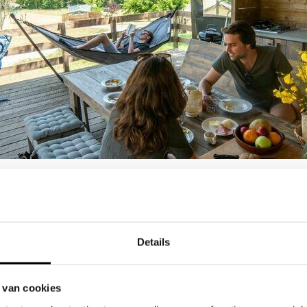
 Marche, Italië
 heuvels van Le Marche vind je Podere Sei Poorte, een 
Details
 Italië in zijn puurste vorm tot leven komt. Hier geniet
ochtendzon, middeleeuwse dorpjes op steenworp afstand 
 van cookies
ad is al open in de meivakantie!