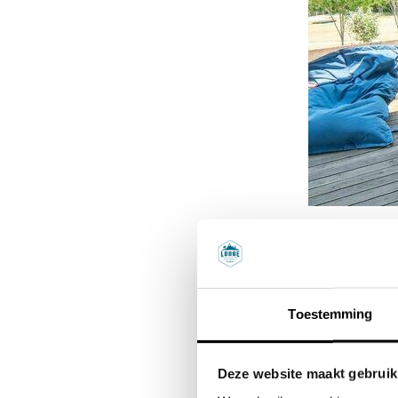
1.
Podere Sei Poorte – Le
Tussen de glooiende
Toestemming
familiecamping waar
cappuccino’s in de 
Deze website maakt gebruik
voordeel: het zwemb