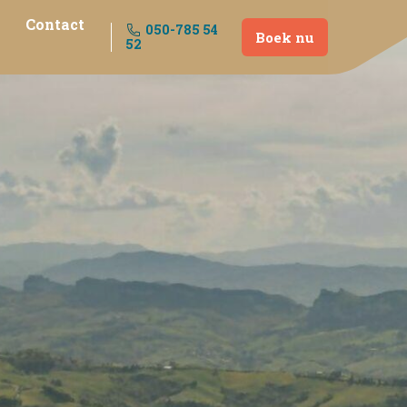
Contact
050-785 54
Boek nu
52