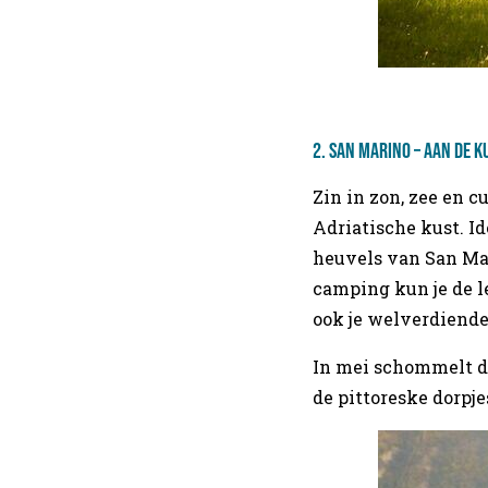
2.
San Marino – aan de ku
Zin in zon, zee en c
Adriatische kust. I
heuvels van San Mar
camping kun je de l
ook je welverdiende
In mei schommelt de
de pittoreske dorpj