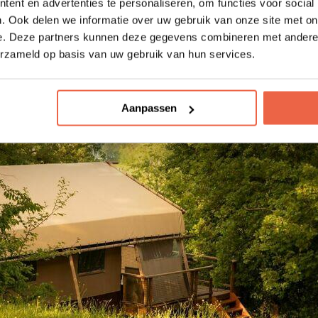
ent en advertenties te personaliseren, om functies voor social
. Ook delen we informatie over uw gebruik van onze site met on
eraturen tussen de 18 en 23 graden is het perfect wee
e. Deze partners kunnen deze gegevens combineren met andere i
te genieten van de fenomenale uitzichten. Met de Adri
erzameld op basis van uw gebruik van hun services.
heerlijke pasta, olijfolie en uitstekende wijnen binnen h
uthentiek Italië je verrassen.
Aanpassen