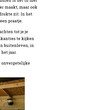
ndien is het in mei
mer maakt, maar ook
ukte zit. In het
 een praatje.
achten tot je je
akanties te kijken
en buitenleven, in
 het jaar.
 onvergetelijke