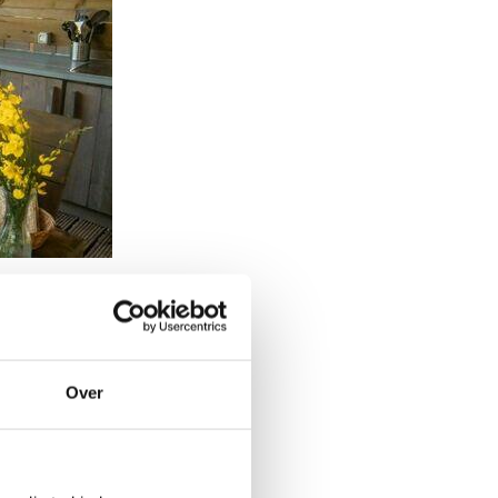
charmante
Over
 je van verse
en een groot