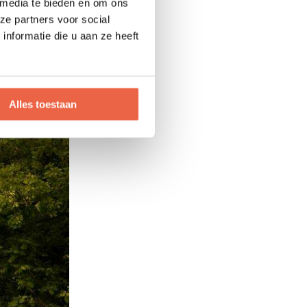
 media te bieden en om ons
ze partners voor social
r om te zwemmen,
nformatie die u aan ze heeft
atische kust op
andbereik, zal dit
Alles toestaan