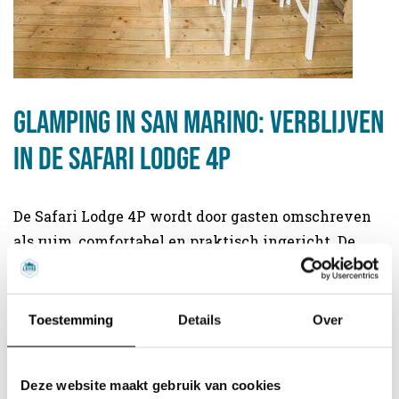
Glamping in San Marino: verblijven
in de Safari Lodge 4P
De Safari Lodge 4P wordt door gasten omschreven
als ruim, comfortabel en praktisch ingericht. De
indeling voelt logisch, de bedden zijn prettig en er
is volop ruimte om echt te ontspannen. Het
overdekte terras wordt vaak genoemd als favoriete
Toestemming
Details
Over
plek: rustig ontbijten in de ochtend en ’s avonds nog
even blijven zitten.
Deze website maakt gebruik van cookies