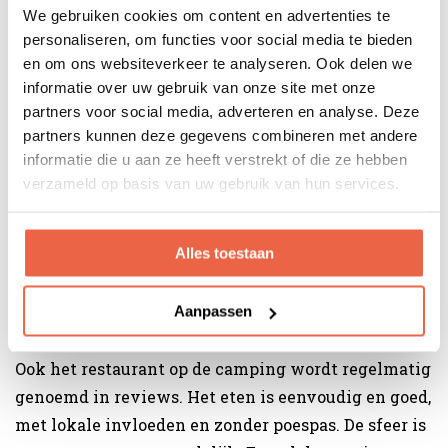
Meerdere gasten geven aan dat ze meer tijd bij hun
We gebruiken cookies om content en advertenties te
lodge doorbrachten dan vooraf gedacht. Niet omdat
personaliseren, om functies voor social media te bieden
er niets te doen is, maar omdat het simpelweg fijn is
en om ons websiteverkeer te analyseren. Ook delen we
informatie over uw gebruik van onze site met onze
om hier te zijn. Dat is precies wat glamping in San
partners voor social media, adverteren en analyse. Deze
Marino zo aantrekkelijk maakt.
partners kunnen deze gegevens combineren met andere
informatie die u aan ze heeft verstrekt of die ze hebben
verzameld op basis van uw gebruik van hun services.
Alles toestaan
Het restaurant op de camping
Aanpassen
Ook het restaurant op de camping wordt regelmatig
genoemd in reviews. Het eten is eenvoudig en goed,
met lokale invloeden en zonder poespas. De sfeer is