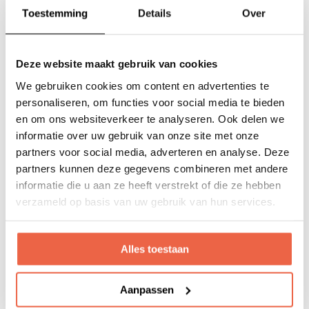
Afvalbakje en toiletaccessoires
Toestemming
Details
Over
Optioneel: handdoekenpakket
Buiten
Deze website maakt gebruik van cookies
We gebruiken cookies om content en advertenties te
Overdekt terras met zit- en loungegelegenheid
personaliseren, om functies voor social media te bieden
Luxe lounge-items van Fatboy®, Weltevree of
en om ons websiteverkeer te analyseren. Ook delen we
SACKit®
informatie over uw gebruik van onze site met onze
Inclusief de iconische Fatboy® Headdemock
partners voor social media, adverteren en analyse. Deze
hangmat met standaard
partners kunnen deze gegevens combineren met andere
informatie die u aan ze heeft verstrekt of die ze hebben
Sfeervolle verlichting van Fatboy®, Weltevree of
verzameld op basis van uw gebruik van hun services.
SACKit®
2 Canadian chairs
Windlichten en droogrek
Alles toestaan
Algemeen
Aanpassen
Elektriciteit en verlichting