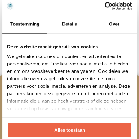
verblijf en profiteer van deze unieke korting.
Let op: deze aanbieding geldt niet voor Nono Ban en
Toestemming
Details
Over
alleen bij directe boekingen via onze website
Deze website maakt gebruik van cookies
Boek nu jouw favoriete Lodge
We gebruiken cookies om content en advertenties te
personaliseren, om functies voor social media te bieden
en om ons websiteverkeer te analyseren. Ook delen we
informatie over uw gebruik van onze site met onze
Schrijf je nu in voor onze
partners voor social media, adverteren en analyse. Deze
partners kunnen deze gegevens combineren met andere
nieuwsbrief!
informatie die u aan ze heeft verstrekt of die ze hebben
verzameld op basis van uw gebruik van hun services.
Zo blijf jij op de hoogte van al onze nieuwtjes
en krijg je als eerste onze acties
Alles toestaan
doorgestuurd!