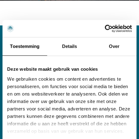
Toestemming
Details
Over
Deze website maakt gebruik van cookies
We gebruiken cookies om content en advertenties te
personaliseren, om functies voor social media te bieden
en om ons websiteverkeer te analyseren. Ook delen we
informatie over uw gebruik van onze site met onze
partners voor social media, adverteren en analyse. Deze
Alle bestemmingen en lodges zijn met zorg
partners kunnen deze gegevens combineren met andere
door
Rink-Jan
uitgezocht. Je kunt er dus op
informatie die u aan ze heeft verstrekt of die ze hebben
verzameld op basis van uw gebruik van hun services.
vertrouwen dat
Lodge Holidays
je een